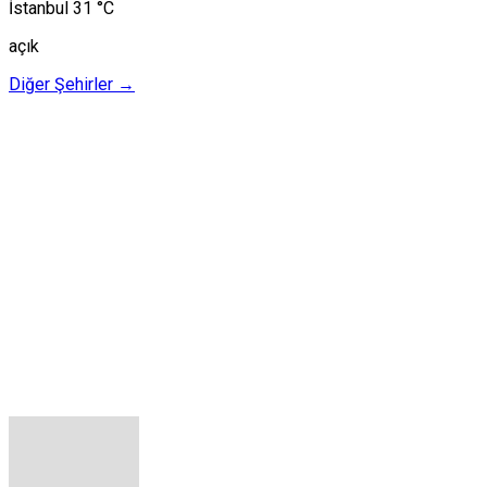
İstanbul
31 °C
açık
Diğer Şehirler →