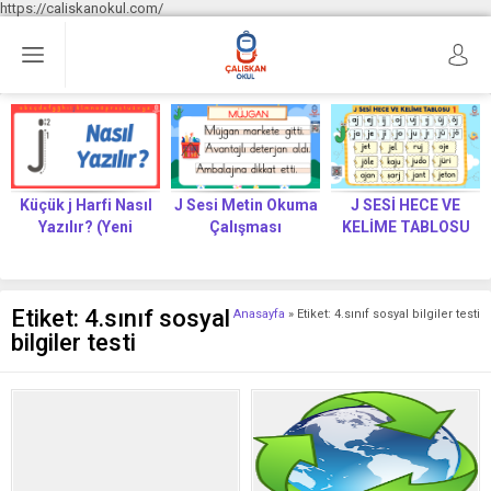
https://caliskanokul.com/
Küçük j Harfi Nasıl
J Sesi Metin Okuma
J SESİ HECE VE
Yazılır? (Yeni
Çalışması
KELİME TABLOSU
Müfredat)
Etiket:
4.sınıf sosyal
Anasayfa
»
Etiket: 4.sınıf sosyal bilgiler testi
bilgiler testi