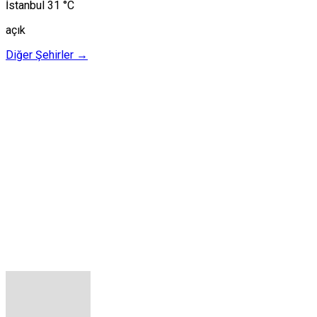
İstanbul
31 °C
açık
Diğer Şehirler →