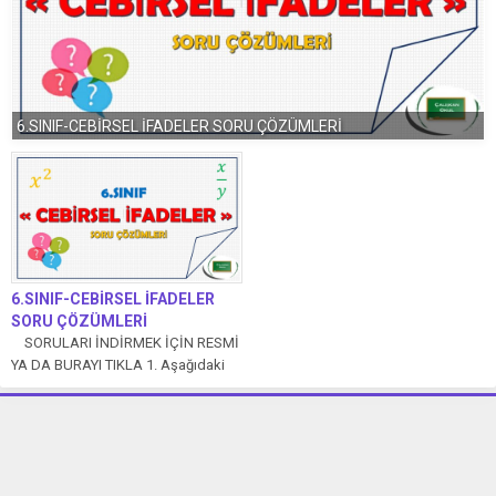
6.SINIF-CEBİRSEL İFADELER SORU ÇÖZÜMLERİ
6.SINIF-CEBİRSEL İFADELER
SORU ÇÖZÜMLERİ
SORULARI İNDİRMEK İÇİN RESMİ
YA DA BURAYI TIKLA 1. Aşağıdaki
ifadeler karşılık gelen cebirsel...