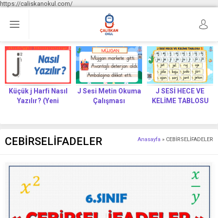
https://caliskanokul.com/
Küçük j Harfi Nasıl
J Sesi Metin Okuma
J SESİ HECE VE
Yazılır? (Yeni
Çalışması
KELİME TABLOSU
Müfredat)
CEBİRSELİFADELER
Anasayfa
»
CEBİRSELİFADELER