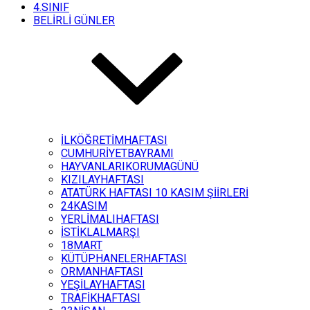
4.SINIF
BELİRLİ GÜNLER
İLKÖĞRETİMHAFTASI
CUMHURİYETBAYRAMI
HAYVANLARIKORUMAGÜNÜ
KIZILAYHAFTASI
ATATÜRK HAFTASI 10 KASIM ŞİİRLERİ
24KASIM
YERLİMALIHAFTASI
İSTİKLALMARŞI
18MART
KÜTÜPHANELERHAFTASI
ORMANHAFTASI
YEŞİLAYHAFTASI
TRAFİKHAFTASI