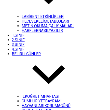
LABİRENT ETKİNLİKLERİ
HECEVEKELİMETABLOLARI
METİN OKUMA ÇALIŞMALARI
HARFLERNASILYAZILIR
1.SINIF
2.SINIF
3.SINIF
4.SINIF
BELİRLİ GÜNLER
İLKÖĞRETİMHAFTASI
CUMHURİYETBAYRAMI
HAYVANLARIKORUMAGÜNÜ