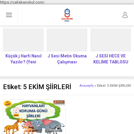
https://caliskanokul.com/
Küçük j Harfi Nasıl
J Sesi Metin Okuma
J SESİ HECE VE
Yazılır? (Yeni
Çalışması
KELİME TABLOSU
Müfredat)
Etiket:
5 EKİM ŞİİRLERİ
Anasayfa
»
Etiket: 5 EKİM ŞİİRLERİ