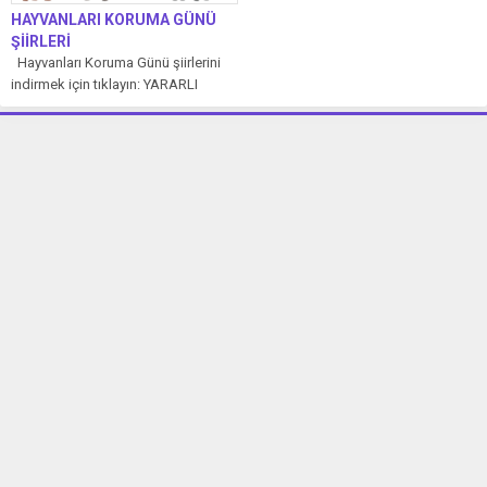
HAYVANLARI KORUMA GÜNÜ
ŞİİRLERİ
Hayvanları Koruma Günü şiirlerini
indirmek için tıklayın: YARARLI
HAYVANLAR Çevremizde
dolaşır,Çeşit çeşit hayvanlar.Bizlere
pek...