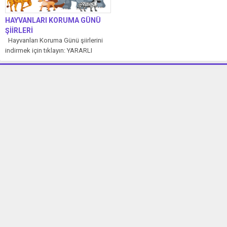
HAYVANLARI KORUMA GÜNÜ
ŞİİRLERİ
Hayvanları Koruma Günü şiirlerini
indirmek için tıklayın: YARARLI
HAYVANLAR Çevremizde
dolaşır,Çeşit çeşit hayvanlar.Bizlere
pek...