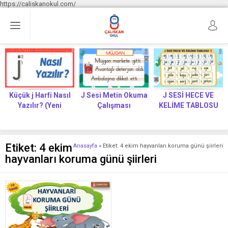
https://caliskanokul.com/
Küçük j Harfi Nasıl
J Sesi Metin Okuma
J SESİ HECE VE
Yazılır? (Yeni
Çalışması
KELİME TABLOSU
Müfredat)
Etiket:
4 ekim
Anasayfa
»
Etiket: 4 ekim hayvanları koruma günü şiirleri
hayvanları koruma günü şiirleri